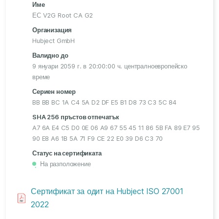
Име
ЕС V2G Root CA G2
Организация
Hubject GmbH
Валидно до
9 януари 2059 г. в 20:00:00 ч. централноевропейско
време
Сериен номер
BB BB BC 1A C4 5A D2 DF E5 B1 D8 73 C3 5C 84
SHA 256 пръстов отпечатък
A7 6A E4 C5 D0 0E 06 A9 67 55 45 11 86 5B FA 89 E7 95
90 E8 A6 1B 5A 71 F9 CE 22 E0 39 D6 C3 70
Статус на сертификата
На разположение
・
Сертификат за одит на Hubject ISO 27001
2022