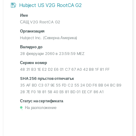
Hubject US V2G RootCA G2
Име
САЩ V2G RootCA G2
Организация
Hubject Inc. (Северна Америка)
Валидно до
28 февруари 2060 в 23:59:59 MEZ
Сериен номер
48 31 B3 1E E2 D2 E6 01 C7 67 A0 42 B8 1F 81 FF
SHA 256 пръстов отпечатък
35 AF BD C3 07 9E 55 FD C2 55 24 DD F6 BB 04 BC B9
28 7E F0 18 81 58 40 E6 81 BD 01 EE CF 86 A1
Статус на сертификата
На разположение
・