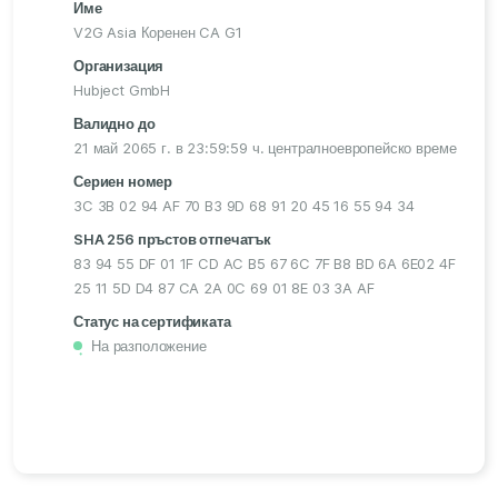
Име
V2G Asia Коренен CA G1
Организация
Hubject GmbH
Валидно до
21 май 2065 г. в 23:59:59 ч. централноевропейско време
Сериен номер
3C 3B 02 94 AF 70 B3 9D 68 91 20 45 16 55 94 34
SHA 256 пръстов отпечатък
83 94 55 DF 01 1F CD AC B5 67 6C 7F B8 BD 6A 6E02 4F
25 11 5D D4 87 CA 2A 0C 69 01 8E 03 3A AF
Статус на сертификата
На разположение
・