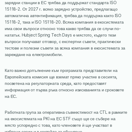
зарядни станции в ЕС трябва да поддържат стандарта ISO
15118-2. От 2027 г. всяко зарядно устройство, предлагащо
автоматична автентификация, трябва да поддържа както ISO
15118-2, така и ISO 15118-20. Всяка компания в екосистемата
има свои въпроси относно това какво трябва да се случи по-
нататък. Hubject Spring Tech Days е мястото, където тези
въпроси получават отговор, с експертни съвети, практически
тестове и полезни съвети за всяка компания в екосистемата за
зареждане на електромобили.
Като важно допълнение към програмата представители на
Европейската комисия ще вземат пряко участие в сесията,
посветена на регулаторната среда, като предоставят
информация от първа ръка относно изискванията и сроковете
на ЕС.
Работната група за оперативна съвместимост на CTL в рамките
на екосистемата на PKI на ЕС STF също ще се събере на
място успоредно с това, като членовете ѝ ще участват в
избрани сесии и в коктейла за общуване.