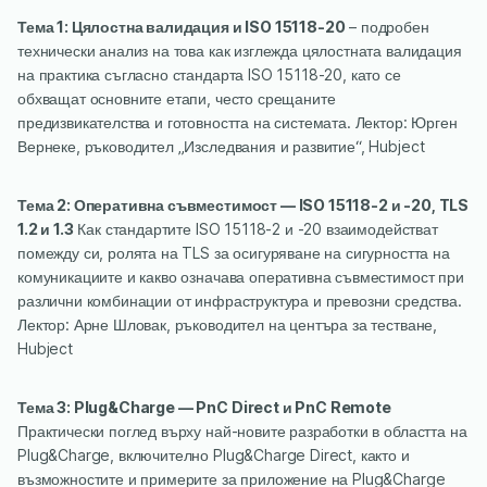
Тема 1: Цялостна валидация и ISO 15118-20
– подробен
технически анализ на това как изглежда цялостната валидация
на практика съгласно стандарта ISO 15118-20, като се
обхващат основните етапи, често срещаните
предизвикателства и готовността на системата. Лектор: Юрген
Вернеке, ръководител „Изследвания и развитие“, Hubject
Тема 2: Оперативна съвместимост — ISO 15118-2 и -20, TLS
1.2 и 1.3
Как стандартите ISO 15118-2 и -20 взаимодействат
помежду си, ролята на TLS за осигуряване на сигурността на
комуникациите и какво означава оперативна съвместимост при
различни комбинации от инфраструктура и превозни средства.
Лектор: Арне Шловак, ръководител на центъра за тестване,
Hubject
Тема 3: Plug&Charge — PnC Direct и PnC Remote
Практически поглед върху най-новите разработки в областта на
Plug&Charge, включително Plug&Charge Direct, както и
възможностите и примерите за приложение на Plug&Charge