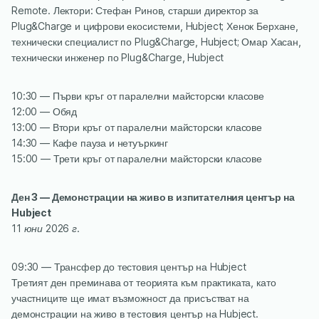
Remote. Лектори: Стефан Ринов, старши директор за
Plug&Charge и цифрови екосистеми, Hubject; Хенок Берхане,
технически специалист по Plug&Charge, Hubject; Омар Хасан,
технически инженер по Plug&Charge, Hubject
10:30 — Първи кръг от паралелни майсторски класове
12:00 — Обяд
13:00 — Втори кръг от паралелни майсторски класове
14:30 — Кафе пауза и нетуъркинг
15:00 — Трети кръг от паралелни майсторски класове
Ден 3 — Демонстрации на живо в изпитателния център на
Hubject
‍11 юни 2026 г.
09:30 — Трансфер до тестовия център на Hubject
Третият ден преминава от теорията към практиката, като
участниците ще имат възможност да присъстват на
демонстрации на живо в тестовия център на Hubject.