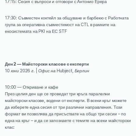
17:15: Сесия с въпроси и отговори с Антонио Ерера
17:30: Съвместен коктейл за общуване и барбекю с Работната
група за оперативна съвместимост на CTL в рамките на
екосистемата на PKI на ЕС STF
Ден 2 — Майсторски класове с експерти
‍10 юни 2026 г. | Офис на Hubject, Берлин
10:00 — Откриване и кафе
През целия ден ще се проведат три кръга паралелни
майсторски класове, водени от експерти. В всеки кръг можете
да изберете една сесия от три различни направления. Този
формат ви позволява да присъствате на общо три сесии – по
една на кръг – и да се запознаете с темите на всеки майсторски
клас: