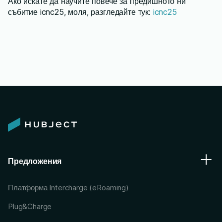
Ако искате да научите повече за предишното ни
събитие icnc25, моля, разгледайте тук:
icnc25
Предложения
Платформа Intercharge (eRoaming)
Plug&Charge