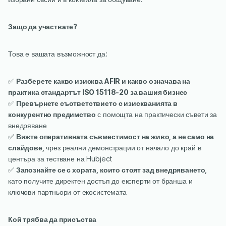
Защо да участвате?
Това е вашата възможност да:
✅
Разберете какво изисква AFIR и какво означава на
практика стандартът ISO 15118-20 за вашия бизнес
✅
Превърнете съответствието с изискванията в
конкурентно предимство
с помощта на практически съвети за
внедряване
✅
Вижте оперативната съвместимост на живо, а не само на
слайдове,
чрез реални демонстрации от начало до край в
центъра за тестване на Hubject
✅
Запознайте се с хората, които стоят зад внедряването
,
като получите директен достъп до експерти от бранша и
ключови партньори от екосистемата
Кой трябва да присъства