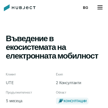
BG
Въведение в
екосистемата на
електронната мобилност
Клиент
Екип
UTE
2 Консултанти
Продължителност
Област
5 месеца
КОНСУЛТАЦИИ