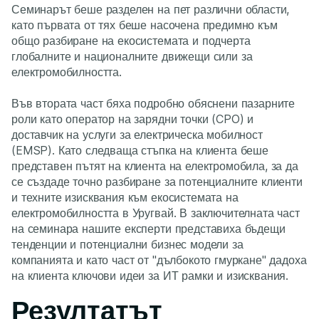
Семинарът беше разделен на пет различни области,
като първата от тях беше насочена предимно към
общо разбиране на екосистемата и подчерта
глобалните и националните движещи сили за
електромобилността.
Във втората част бяха подробно обяснени пазарните
роли като оператор на зарядни точки (CPO) и
доставчик на услуги за електрическа мобилност
(EMSP). Като следваща стъпка на клиента беше
представен пътят на клиента на електромобила, за да
се създаде точно разбиране за потенциалните клиенти
и техните изисквания към екосистемата на
електромобилността в Уругвай. В заключителната част
на семинара нашите експерти представиха бъдещи
тенденции и потенциални бизнес модели за
компанията и като част от "дълбокото гмуркане" дадоха
на клиента ключови идеи за ИТ рамки и изисквания.
Резултатът